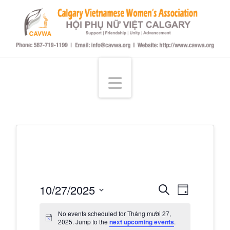
Hội
Phụ
Navigation
Nữ
Việt
tại
Events
Even
10/27/2025
Search
Day
Select
Calgary
View
Searc
No events scheduled for Tháng mười 27,
date.
2025. Jump to the
next upcoming events
.