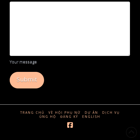
Your message
TRANG CHỦ
VỀ HỘI PHỤ NỮ
DỰ ÁN
DỊCH VỤ
ỦNG HỘ
ĐĂNG KÝ
ENGLISH