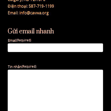
Điện thoại:
587-719-1199
Email:
info@cavwa.org
Gửi email nhanh
Email
(Required)
Tin nhắn
(Required)