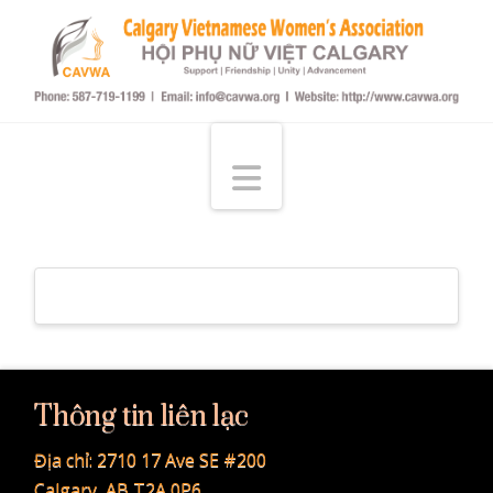
Hội
Phụ
Navigation
Nữ
Việt
tại
Thông tin liên lạc
Calgary
Địa chỉ:
2710 17 Ave SE #200
Calgary, AB T2A 0P6