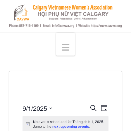
Hội
Phụ
Navigation
Nữ
Việt
tại
Events
Even
9/1/2025
Search
Day
Select
Calgary
View
Searc
No events scheduled for Tháng chín 1, 2025.
date.
Jump to the
next upcoming events
.