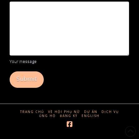
Your message
TRANG CHỦ
VỀ HỘI PHỤ NỮ
DỰ ÁN
DỊCH VỤ
ỦNG HỘ
ĐĂNG KÝ
ENGLISH