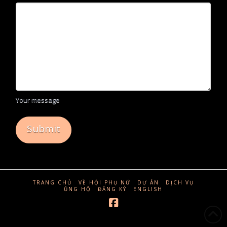
Your message
TRANG CHỦ
VỀ HỘI PHỤ NỮ
DỰ ÁN
DỊCH VỤ
ỦNG HỘ
ĐĂNG KÝ
ENGLISH