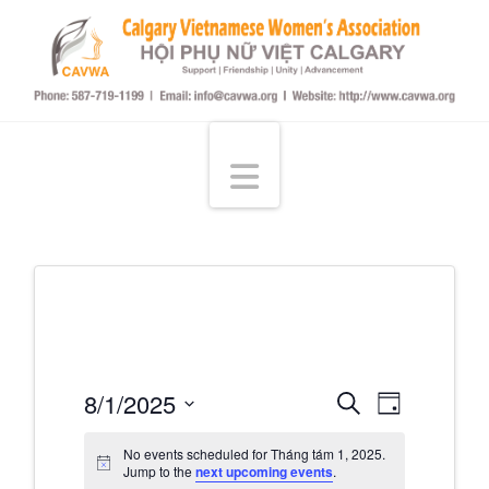
Hội
Phụ
Navigation
Nữ
Việt
tại
Events
Even
8/1/2025
Search
Day
Select
Calgary
View
Searc
No events scheduled for Tháng tám 1, 2025.
date.
Jump to the
next upcoming events
.