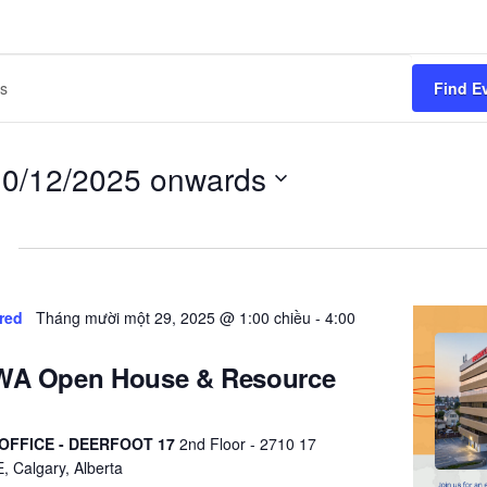
Find E
h
10/12/2025 onwards
lect
te.
tion
red
Tháng mười một 29, 2025 @ 1:00 chiều
-
4:00
A Open House & Resource
OFFICE - DEERFOOT 17
2nd Floor - 2710 17
E, Calgary, Alberta