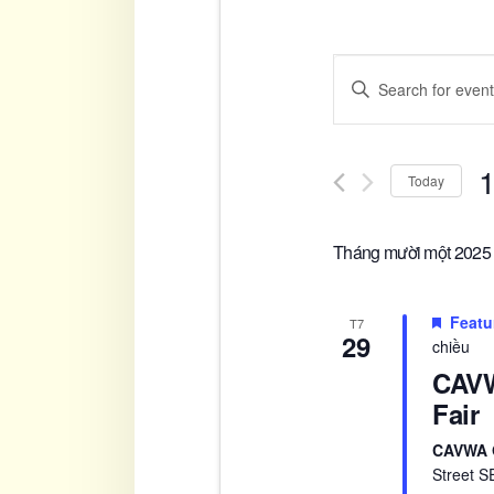
Events
Enter
Keyword.
Searc
Search
for
and
Today
Events
Se
by
Views
da
Tháng mười một 2025
Keyword.
Naviga
Featu
T7
29
chiều
CAVW
Fair
CAVWA 
Street S