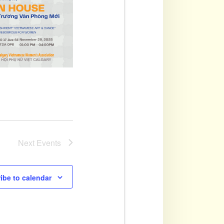
Next
Events
ibe to calendar