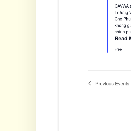
CAVWA tr
Trương V
Cho Phụ 
không gi
chính ph
Read 
Free
Previous
Events