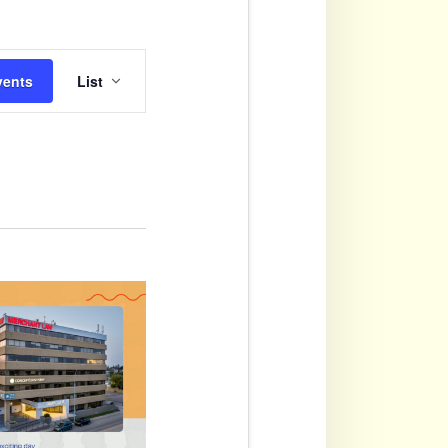
Event
vents
List
Views
Navigation