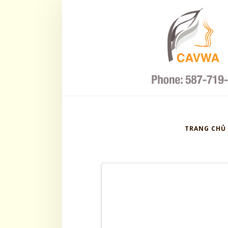
Hội
Phụ
Nữ
Việt
TRANG CHỦ
tại
Calgary