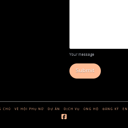
Your message
G CHỦ
VỀ HỘI PHỤ NỮ
DỰ ÁN
DỊCH VỤ
ỦNG HỘ
ĐĂNG KÝ
EN